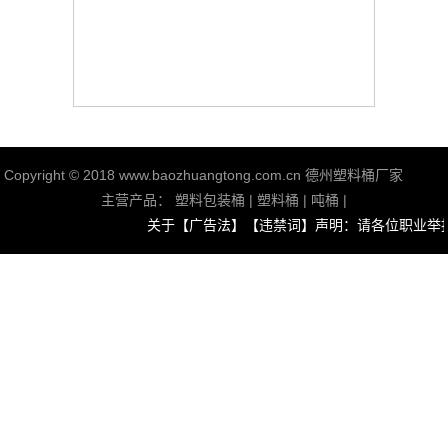
Copyright © 2018 www.baozhuangtong.com.cn
德州塑料桶厂家
主营产品：
塑料包装桶
|
塑料桶
|
吨桶
|
关于【广告法】【违禁词】声明：请各位职业举报